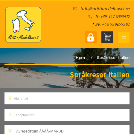
info@mittimedelhavet.se
It: +39 347 0353417
/
Sv: +46 739677381
/
Hem
Språkresor Italien
Språkresor Italien