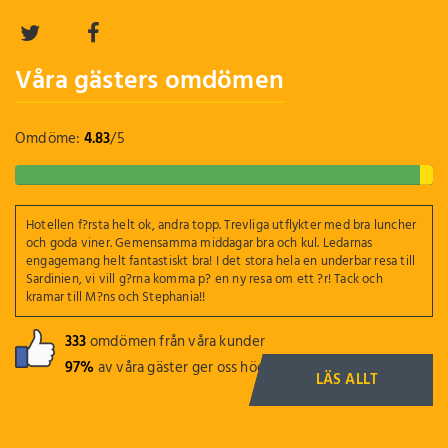
Våra gästers omdömen
Omdöme:
4.83
/
5
Hotellen f?rsta helt ok, andra topp. Trevliga utflykter med bra luncher
och goda viner. Gemensamma middagar bra och kul. Ledarnas
engagemang helt fantastiskt bra! I det stora hela en underbar resa till
Sardinien, vi vill g?rna komma p? en ny resa om ett ?r! Tack och
kramar till M?ns och Stephania!!
333
omdömen från våra kunder
97%
av våra gäster ger oss högsta betyg
LÄS ALLT