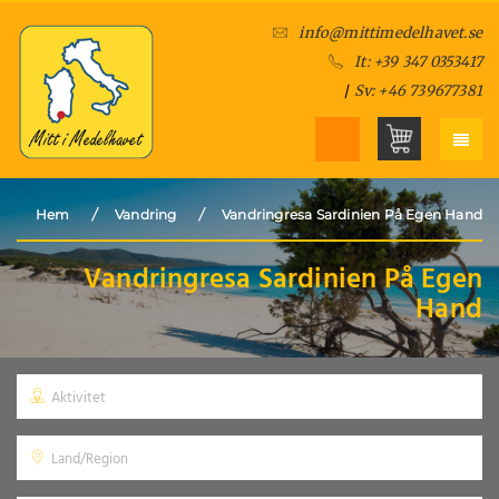
info@mittimedelhavet.se
It: +39 347 0353417
/
Sv: +46 739677381
/
/
Hem
Vandring
Vandringresa Sardinien På Egen Hand
Vandringresa Sardinien På Egen
Hand